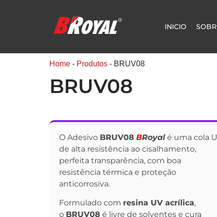
INICIO
SOBR
Home
-
Produtos
-
BRUV08
BRUV08
O Adesivo
BRUV08
B
Royal
é uma cola 
de alta resistência ao cisalhamento,
perfeita transparência, com boa
resistência térmica e proteção
anticorrosiva.
Formulado com
resina UV acrílica
,
o
BRUV08
é livre de solventes e cura