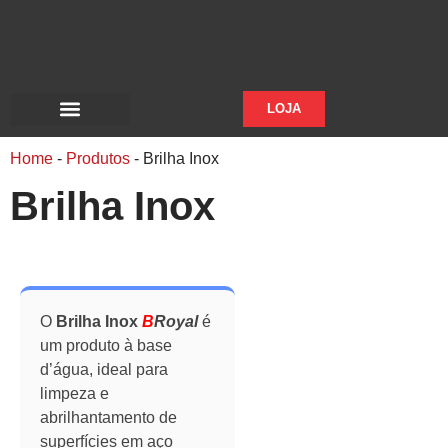
LOJA
PRODUTOS ON DEMAND
Home
-
Produtos
-
Brilha Inox
Brilha Inox
O
Brilha Inox
B
Royal
é
um produto à base
d’água, ideal para
limpeza e
abrilhantamento de
superfícies em aço