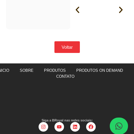
Voltar
NICIO
SOBRE
PRODUTOS
PRODUTOS ON DEMAND
CONTATO
Siga a BRoyal nas redes sociais: